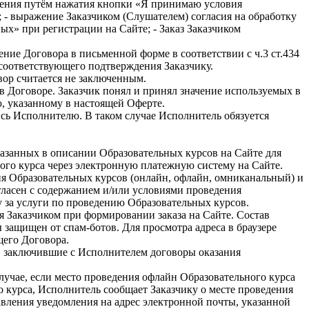
шения путём нажатия кнопки «Я принимаю условия
 - выражение Заказчиком (Слушателем) согласия на обработку
х» при регистрации на Сайте; - Заказ Заказчиком
ние Договора в письменной форме в соответствии с ч.3 ст.434
соответствующего подтверждения Заказчику.
вор считается не заключенным.
в Договоре. Заказчик понял и принял значение используемых в
, указанному в настоящей Оферте.
ись Исполнителю. В таком случае Исполнитель обязуется
казанных в описании Образовательных курсов на Сайте для
ого курса через электронную платежную систему на Сайте.
я Образовательных курсов (онлайн, офлайн, омниканальный) и
гласен с содержанием и/или условиями проведения
у за услуги по проведению Образовательных курсов.
я Заказчиком при формировании заказа на Сайте. Состав
 защищен от спам-ботов. Для просмотра адреса в браузере
щего Договора.
в, заключившие с Исполнителем договоры оказания
лучае, если место проведения офлайн Образовательного курса
 курса, Исполнитель сообщает Заказчику о месте проведения
авления уведомления на адрес электронной почты, указанной