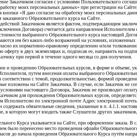
ние Заказчиком согласия с условиями Пользовательского согла
бработку моих персональных данных» при регистрации на Сайте;
кнопки «Я даю согласие на обработку моих персональных данны
м заказанного Образовательного курса на Сайте.
действий Заказчиком является фактом, подтверждающим заключе
аключения Договора) считается дата направления Исполнителем 
 стоимости выбранного Образовательного курса настоящий Дого
аются им без каких-либо возражений на условиях, изложенных 
гласно их нормативно-правовому определению и/или толкованию
 оферту в двух экземплярах и, подписав ее, направить на подп
зчику при первой в течение одного месяца со дня получения.
ции и проведению Образовательных курсов, в форме и объеме, у
 Исполнителя, путем внесения оплаты выбранного Образовательн
 соответствии с темой, продолжительностью, формой проведени
е изложены на Сайте Заказчика. В случае, если Заказчик не со
 условиями настоящего Договора, Заказчик не производит оплат
азчиком для прохождения Образовательных курсов, определяетс
ом Исполнителю по электронной почте
Адрес электронной почты
н содержать обязательные сведения, указанные в п. 4.1.1. настоя
е, в которую могут входить также Слушатели других заказчико
ьного Курса указывается на Сайте, при оформлении заказа. В с
лем было перенесено место проведения офлайн Образовательного
 часов до начала проведения Образовательного Курса путём напр