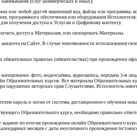
 навязывания услуг (коммерческих и иных);
ионы или любой другой машинный код, файлы или программы, ко
ния, программного обеспечения или оборудования Исполнителя; о
 для получения доступа к Услугам и Цифровому контенту.
лучить доступ к Материалам, или скопировать Материалы.
 аккаунта на Сайте. В случае невозможности использования сво
обязательных правилах (обязательствах) при прохождении офла
копирование, фото, видеосъёмка, аудиозапись, передача 3-м лиц
йн Образовательных курсов. Все материалы Образовательных к
При нарушении авторских прав Слушателями, Исполнитель имеет
телем пароль и логин от системы дистанционного обучения ник
вующего Образовательного курса, необходимо правильно ответит
е задание по итогам прохождения онлайн Образовательного курс
 календарных месяцев с даты неуспешного прохождения тестового