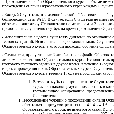
- Прохождение онлайн Образовательного курса в объеме не мен
прохождения онлайн Образовательного курса каждым Слушател
- Каждый Слушатель, проходящий офлайн Образовательный кур
беспроводной сети Wi-Fi. В случае, если Слушатель не имеет
об этом организатору Исполнителю не менее чем за 21 день до
предоставит Слушателю ноутбук на время прохождения Образов
- Исполнитель не выдает Слушателям дипломы по окончанию оф
тестовых заданий. Исполнитель предоставляет таким Слушателя
Образовательного курса, в котором проходил обучение Слушате
- Слушатели, пропустившие более 2-х часов офлайн Образовате
диплом по окончанию Образовательного курса. Исполнитель п
итогового тестового задания в другое время, в течение 1 (одн
и время проведения таких Образовательных курсов Слушатель 
Образовательного курса в течение 1 года не прослушали курс 
Возместить убытки, причиненные Слушателям
курса, или находящемуся в помещении, в кот
третьим лицам, копированию, предоставлению
Исполнителя.
Несоблюдение условий о прохождении онлайн Образ
обязательств, предусмотренных п.п. 4.1.4. - 4.1.6
Образовательного курса, не является отказом Испо
кредитора (Заказчика), в соответствии со ст. 327.1 и