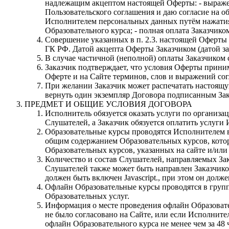
надлежащим акцептом настоящей Оферты: - выраже
Пользовательского соглашения и даю согласие на о
Исполнителем персональных данных путём нажатия 
Образовательного курса; - полная оплата Заказчико
Совершение указанных в п. 2.3. настоящей Оферты 
ГК РФ. Датой акцепта Оферты Заказчиком (датой з
В случае частичной (неполной) оплаты Заказчиком
Заказчик подтверждает, что условия Оферты приним
Оферте и на Сайте терминов, слов и выражений со
При желании Заказчик может распечатать настоящую
вернуть один экземпляр Договора подписанным Зака
ПРЕДМЕТ И ОБЩИЕ УСЛОВИЯ ДОГОВОРА
Исполнитель обязуется оказать услуги по организа
Слушателей, а Заказчик обязуется оплатить услуги
Образовательные курсы проводятся Исполнителем в
общим содержанием Образовательных курсов, которы
Образовательных курсов, указанных на сайте и/или
Количество и состав Слушателей, направляемых Зак
Слушателей также может быть направлен Заказчик
должен быть включен Javascript.
, при этом он долже
Офлайн Образовательные курсы проводятся в групп
Образовательных услуг.
Информация о месте проведения офлайн Образовател
не было согласовано на Сайте, или если Исполните
офлайн Образовательного курса не менее чем за 48