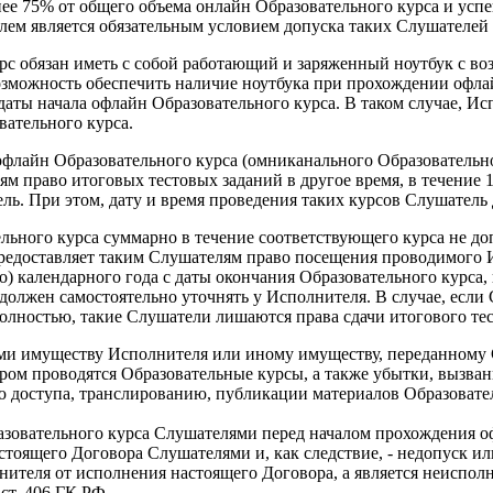
ее 75% от общего объема онлайн Образовательного курса и успе
ем является обязательным условием допуска таких Слушателей 
с обязан иметь с собой работающий и заряженный ноутбук с в
 возможность обеспечить наличие ноутбука при прохождении офл
 даты начала офлайн Образовательного курса. В таком случае, И
ательного курса.
лайн Образовательного курса (омниканального Образовательного
м право итоговых тестовых заданий в другое время, в течение 1
ль. При этом, дату и время проведения таких курсов Слушатель
льного курса суммарно в течение соответствующего курса не доп
редоставляет таким Слушателям право посещения проводимого И
ого) календарного года с даты окончания Образовательного курса
должен самостоятельно уточнять у Исполнителя. В случае, если
полностью, такие Слушатели лишаются права сдачи итогового те
и имуществу Исполнителя или иному имуществу, переданному 
ором проводятся Образовательные курсы, а также убытки, вызв
 доступа, транслированию, публикации материалов Образовате
овательного курса Слушателями перед началом прохождения оф
. настоящего Договора Слушателями и, как следствие, - недопуск
лнителя от исполнения настоящего Договора, а является неиспол
 ст. 406 ГК РФ.