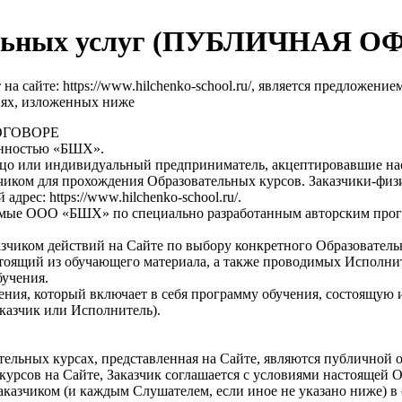
тельных услуг (ПУБЛИЧНАЯ О
а сайте: https://www.hilchenko-school.ru/, является предложен
виях, изложенных ниже
ОГОВОРЕ
енностью «БШХ».
лицо или индивидуальный предприниматель, акцептировавшие н
чиком для прохождения Образовательных курсов. Заказчики-физ
дрес: https://www.hilchenko-school.ru/.
имые ООО «БШХ» по специально разработанным авторским прог
азчиком действий на Сайте по выбору конкретного Образователь
стоящий из обучающего материала, а также проводимых Исполнит
учения.
ия, который включает в себя программу обучения, состоящую из
аказчик или Исполнитель).
льных курсах, представленная на Сайте, являются публичной офе
курсов на Сайте, Заказчик соглашается с условиями настоящей 
аказчиком (и каждым Слушателем, если иное не указано ниже) 