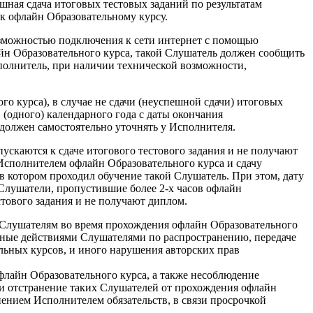
шная сдача итоговых тестовых заданий по результатам
к офлайн Образовательному курсу.
озможностью подключения к сети интернет с помощью
айн Образовательного курса, такой Слушатель должен сообщить
сполнитель, при наличии технической возможности,
 курса), в случае не сдачи (неуспешной сдачи) итоговых
 (одного) календарного года с даты окончания
 должен самостоятельно уточнять у Исполнителя.
ускаются к сдаче итогового тестового задания и не получают
сполнителем офлайн Образовательного курса и сдачу
, в котором проходил обучение такой Слушатель. При этом, дату
 Слушатели, пропустившие более 2-х часов офлайн
стового задания и не получают диплом.
Слушателям во время прохождения офлайн Образовательного
анные действиями Слушателями по распространению, передаче
льных курсов, и иного нарушения авторских прав
лайн Образовательного курса, а также несоблюдение
 или отстранение таких Слушателей от прохождения офлайн
нением Исполнителем обязательств, в связи просрочкой